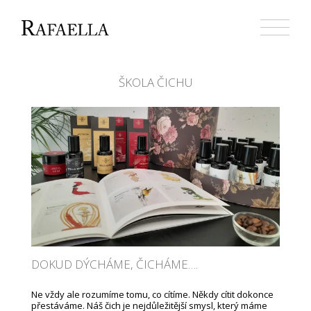
Přejít
k
obsahu
webu
ŠKOLA ČICHU
DOKUD DÝCHÁME, ČICHÁME….
Ne vždy ale rozumíme tomu, co cítíme. Někdy cítit dokonce
přestáváme. Náš čich je nejdůležitější smysl, který máme