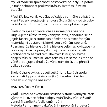
my lidí moderní společnosti často velmi otupělý – a potom
je naše schopnost prožívat krásu v životě také velmi
otupělá.
Před 17ti lety vznikl vzdělávací cyklus vonného setkávání,
který Petra Hlavatá pojmenovala Škola čichu – od té doby
naši klienti můžou svůj čich znovu smysluplně rozvíjet.
Škola čichu je zážitková, vše se učíme přes náš nos.
Objevujeme různé formy vonných látek, ponoříme se do
jejich fascinující historie, seznámíme se s mimořádnými
historickými postavami, které jsou s vůněmi spojené.
Poznáme, že historie vůní je historie celé naší civilizace – a
tak se vydáme na pomyslnou výpravu po všech pěti
kontinentech za tradicemi dávných kultur, objevíme
spojení vůní s uměním i architekturou, zjistíme jak moc se
vůně propojuje s chutí a že vůně nám do života přináší
velkou radost.
Škola čichu je cyklus deseti setkání, na kterých spolu
systematicky procházíme svět vůní a jeho náležitosti,
přesah i účinky na náš život.
OSNOVA ŠKOLY ČICHU:
ZÁŘÍ
– Úvod do světa vůní, stručná historie vonných látek,
význam kultivace čichu a objevování krásy vůní v životě,
vonná filozofie Rafaella umění vůní
Metoda Per fumme – vykuřování – provonění prostorů