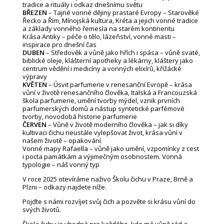
tradice a rituály i odkaz dnešnímu světu
BŘEZEN
– Tajné vonné dějiny prastaré Evropy – Starověké
Řecko a Řím, Mínojská kultura, Kréta a jejich vonné tradice
a základy vonného řemesla na starém kontinentu
Krása Antiky – péče o tělo, lázeňství, vonné masti –
inspirace pro dnešní čas
DUBEN
– Středověk a vůně jako hřích i spása – vůně svaté,
biblické oleje, klášterní apotheky a lékárny, kláštery jako
centrum vědění i medicíny a vonných elixírů, křižácké
výpravy
KVĚTEN
– Úsvit parfumerie v renesanční Evropě – krása
vůní v životě renesančního člověka, Italská a Francouzská
škola parfumerie, umění tvorby mýdel, vznik prvních
parfumerských domů a nástup syntetické parfémové
tvorby, novodobá historie parfumerie
ČERVEN
– Vůně v životě moderního člověka – jak si díky
kultivaci čichu neustále vylepšovat život, krása vůní v
našem životě – opakování.
Vonné mapy Rafaella – vůně jako umění, vzpomínky z cest
i pocta památkám a výjimečným osobnostem. Vonná
typologie – náš vonný typ
V roce 2025 otevíráme naživo Školu čichu v Praze, Brně a
Plzni – odkazy najdete níže.
Pojďte s námi rozvíjet svůj čich a pozvěte si krásu vůní do
svých životů.