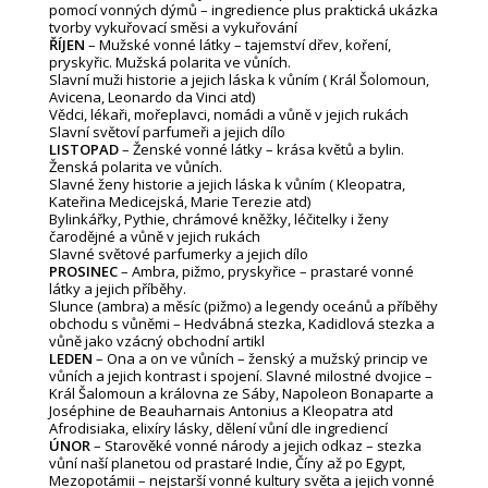
pomocí vonných dýmů – ingredience plus praktická ukázka
tvorby vykuřovací směsi a vykuřování
ŘÍJEN
– Mužské vonné látky – tajemství dřev, koření,
pryskyřic. Mužská polarita ve vůních.
Slavní muži historie a jejich láska k vůním ( Král Šolomoun,
Avicena, Leonardo da Vinci atd)
Vědci, lékaři, mořeplavci, nomádi a vůně v jejich rukách
Slavní světoví parfumeři a jejich dílo
LISTOPAD
– Ženské vonné látky – krása květů a bylin.
Ženská polarita ve vůních.
Slavné ženy historie a jejich láska k vůním ( Kleopatra,
Kateřina Medicejská, Marie Terezie atd)
Bylinkářky, Pythie, chrámové kněžky, léčitelky i ženy
čarodějné a vůně v jejich rukách
Slavné světové parfumerky a jejich dílo
PROSINEC
– Ambra, pižmo, pryskyřice – prastaré vonné
látky a jejich příběhy.
Slunce (ambra) a měsíc (pižmo) a legendy oceánů a příběhy
obchodu s vůněmi – Hedvábná stezka, Kadidlová stezka a
vůně jako vzácný obchodní artikl
LEDEN
– Ona a on ve vůních – ženský a mužský princip ve
vůních a jejich kontrast i spojení. Slavné milostné dvojice –
Král Šalomoun a královna ze Sáby, Napoleon Bonaparte a
Joséphine de Beauharnais Antonius a Kleopatra atd
Afrodisiaka, elixíry lásky, dělení vůní dle ingrediencí
ÚNOR
– Starověké vonné národy a jejich odkaz – stezka
vůní naší planetou od prastaré Indie, Číny až po Egypt,
Mezopotámii – nejstarší vonné kultury světa a jejich vonné