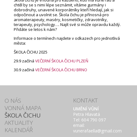
Škola čichu je vhodná pro každého, kdo má vůně rád a
chtěl by se s nimi lépe seznámit, vítáme gurmány i
dobrodruhy, unavené korporátníky kteří hledají, jak si
odpočinout a uvolnit se. Škola čichu je přínosná pro
aromaterapeuty, maséry, kosmetičky, zdravotníky,
terapeuty, psychology…. Najít své si může opravdu každý.
Přidáte se letos k nám?
Informace o termínech najdete v odkazech pro jednotlivá
města:
ŠKOLA ČICHU 2025
29.9 začíná
VEČERNÍ ŠKOLA ČICHU PLZEŇ
30.9 začíná
VEČERNÍ ŠKOLA ČICHU BRNO
KONTAKT
O NÁS
VONNÁ MAPA
UMĚNÍ VŮNÍ
ŠKOLA ČICHU
Petra Hlavatá
Tel: 604 790 097
AKTUALITY
email:
KALENDÁŘ
vunerafaella@gmail.com