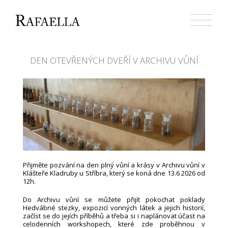
Přejít
k
obsahu
webu
DEN OTEVŘENÝCH DVEŘÍ V ARCHIVU VŮNÍ
Přijměte pozvání na den plný vůní a krásy v Archivu vůní v
Klášteře Kladruby u Stříbra, který se koná dne 13.6 2026 od
12h.
Do Archivu vůní se můžete přijít pokochat poklady
Hedvábné stezky, expozicí vonných látek a jejich historií,
začíst se do jejích příběhů a třeba si i naplánovat účast na
celodenních workshopech, které zde proběhnou v