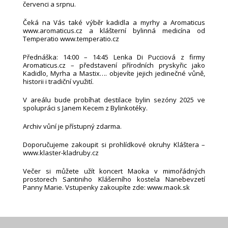
červenci a srpnu.
Čeká na Vás také výběr kadidla a myrhy a Aromaticus
www.aromaticus.cz a klášterní bylinná medicína od
Temperatio www.temperatio.cz
Přednáška: 14:00 – 14:45 Lenka Di Pucciová z firmy
Aromaticus.cz – představení přírodních pryskyřic jako
Kadidlo, Myrha a Mastix…. objevíte jejich jedinečné vůně,
historii i tradiční využití.
V areálu bude probíhat destilace bylin sezóny 2025 ve
spolupráci s Janem Kecem z Bylinkotéky.
Archiv vůní je přístupný zdarma.
Doporučujeme zakoupit si prohlídkové okruhy Kláštera –
www.klaster-kladruby.cz
Večer si můžete užít koncert Maoka v mimořádných
prostorech Santiniho Klášerního kostela Nanebevzetí
Panny Marie. Vstupenky zakoupíte zde: www.maok.sk