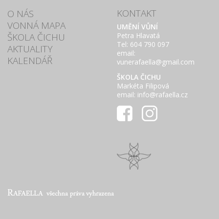
KONTAKT
O NÁS
VONNÁ MAPA
UMĚNÍ VŮNÍ
ŠKOLA ČICHU
Petra Hlavatá
Tel: 604 790 097
AKTUALITY
email:
KALENDÁŘ
vunerafaella@gmail.com
ŠKOLA ČICHU
Markéta Filipová
email: info@rafaella.cz