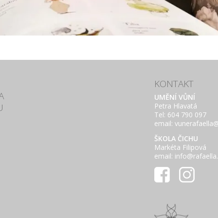
KONTAKT
A
UMĚNÍ VŮNÍ
U
Petra Hlavatá
Tel: 604 790 097
email: vunerafaell
ŠKOLA ČICHU
Markéta Filipová
email: info@rafaella