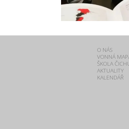
O NÁS
VONNÁ MAP
ŠKOLA ČICH
AKTUALITY
KALENDÁŘ