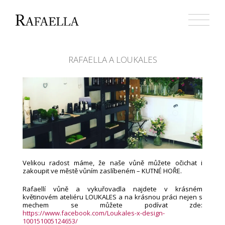
Přejít
k
obsahu
webu
RAFAELLA A LOUKALES
Velikou radost máme, že naše vůně můžete očichat i
zakoupit ve městě vůním zaslíbeném – KUTNÉ HOŘE.
Rafaellí vůně a vykuřovadla najdete v krásném
květinovém ateliéru LOUKALES a na krásnou práci nejen s
mechem se můžete podívat zde:
https://www.facebook.com/Loukales-x-design-
100151005124653/