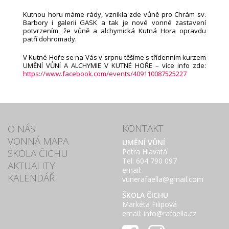
Kutnou horu máme rády, vznikla zde vůně pro Chrám sv.
Barbory i galerii GASK a tak je nové vonné zastavení
potvrzením, že vůně a alchymická Kutná Hora opravdu
patří dohromady.
V Kutné Hoře se na Vás v srpnu těšíme s třídenním kurzem
UMĚNÍ VŮNÍ A ALCHYMIE V KUTNÉ HOŘE – více info zde:
https://www.facebook.com/events/409110087525227
KONTAKT
O NÁS
VONNÁ MAPA
UMĚNÍ VŮNÍ
ŠKOLA ČICHU
Petra Hlavatá
Tel: 604 790 097
AKTUALITY
email:
KALENDÁŘ
vunerafaella@gmail.com
ŠKOLA ČICHU
Markéta Filipová
email: info@rafaella.cz