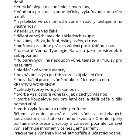
době
* éterické oleje, rostlinné oleje, hydroláty,
* vůně pro prostor – vonné tyčinky, vykuřovadla, difuzéry
a další
* syntetické versus přírodní vůně – rozdíly testujeme na
vlastní nosy
V neděli 2.8 na Vás čeká:
* dělení vonných látek do základních skupin
* balzámy, dřeva, koření, byliny, květy, citrusy
* možnosti praktické práce s vůněmi pro každého z nás
* unikátní Vonná Typologie Rafaella jako prostředek k
sebepoznání
* 16 barevných linií nesoucích vůně, témata a impulsy pro
naše nitro
* hledání své vonné identity
* poznávání svých potřeb skrze svůj vlastní čich
* individuální práce s vůněmi jako klíč k našemu nitru
KREATIVNÍ WORKSHOP
* základy tvorby vonných kompozic
* tvorba Vaší osobní vůně tak, jak ji zachytí Váš nos
* tvorba koupelové soli pro letní čas a další péče o tělo
pomocí vůní
* tvorba vykuřovadla a umění per fume
Během víkendu poznáte svět vůní v nečekaných
souvislostech, očicháte si mnoho skvostů z Orientu i perly
parfumerské práce z Evropy a zároveň poznáte, že svět
vůní zahrnuje mnohem více než „jen“ parfémy,
Pracujeme s vůněmi v klidné atmosféře a účastníci poznají