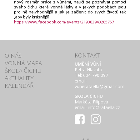
nový rozměr práce s vůněmi, naučí se poznávat pomocí
svého čichu které vonné látky a v jakých podobách jsou
pro ně nejvhodnější a jak je začlenit do svých životů tak
,aby byly krásnější.
https://www.facebook.com/events/219383943285757
KONTAKT
O NÁS
VONNÁ MAPA
UMĚNÍ VŮNÍ
ŠKOLA ČICHU
Petra Hlavatá
Tel: 604 790 097
AKTUALITY
email:
KALENDÁŘ
vunerafaella@gmail.com
ŠKOLA ČICHU
Markéta Filipová
email: info@rafaella.cz