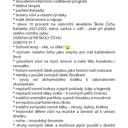
* dvoudenní intenzivní vzdělávací program
* tištěná skripta
* parfém Rafaella
* testery vůní a vlastní výrobky
* malé občerstvení a nápoje
* sleva 10 procent na celoroční akademii Škola Čichu
Rafaella 2021/2022, která začíná v září – platí při platbě
celého ročního cyklu
OSNOVA LETNÍ ŠKOLY ČICHU:
SOBOTA 31.7
* čichové testy – víte, co cítíte?
* význam našeho čichu jako smyslu pro náš každodenní
život
* působení vůní na mysl, emoce a naše tělo, kreativitu i
sexualitu
* historii vonných látek pojatou jako historii naší civilizace
* milníky v použití vonných látek člověkem
* vývoj od alchymického kotlíku k laboratorním
zkumavkám
* nejstarší vonné kultury a jejich poklady, báje a legendy
* nejstarší vonné látky světa – 9 vonných pilířů Orientu
* tradiční orientální parfémy a jeiich hloubku a moudrost
* evropskou parfumerskou školu
* tradiční evropské vonné látky – citrusy, byliny, květiny
* historické dělení vůní na mužské a ženské až k unisex
dnešku
– niche – novodobý fenomén
* druhy vonných látek a možnosti jejich použití v dnešní