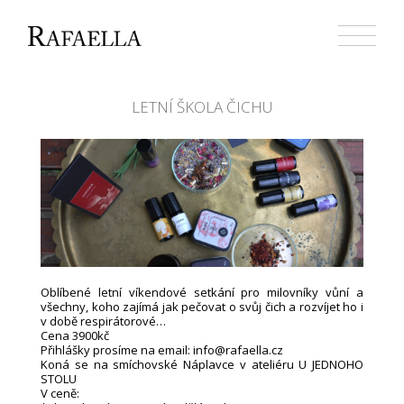
Přejít
k
obsahu
webu
LETNÍ ŠKOLA ČICHU
Oblíbené letní víkendové setkání pro milovníky vůní a
všechny, koho zajímá jak pečovat o svůj čich a rozvíjet ho i
v době respirátorové…
Cena 3900kč
Přihlášky prosíme na email: info@rafaella.cz
Koná se na smíchovské Náplavce v ateliéru U JEDNOHO
STOLU
V ceně: