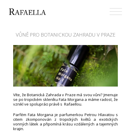
Přejít
k
obsahu
webu
VŮNĚ PRO BOTANICKOU ZAHRADU V PRAZE
Víte, že Botanická Zahrada v Praze má svou vůni? Jmenuje
se po tropickém skleníku Fata Morgana a máme radost, že
vznikl ve spolupráci právě s Rafaellou.
Parfém Fata Morgana je parfumerkou Petrou Hlavatou s
citem zkomponován z tropických květů a exotických
vonných látek a připomíná krásu vzdálených a tajemných
krajin.