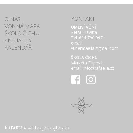
KONTAKT
O NÁS
VONNÁ MAPA
UMĚNÍ VŮNÍ
ŠKOLA ČICHU
Petra Hlavatá
Tel: 604 790 097
AKTUALITY
email:
KALENDÁŘ
vunerafaella@gmail.com
ŠKOLA ČICHU
Markéta Filipová
email: info@rafaella.cz