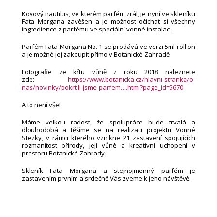
Kovový nautilus, ve kterém parfém zrál, je nyní ve skleníku
Fata Morgana zavěšen a je možnost očichat si všechny
ingredience z parfému ve speciální vonné instalaci.
Parfém Fata Morgana No. 1 se prodává ve verzi 5ml roll on
a je možné jej zakoupit přímo v Botanické Zahradě.
Fotografie ze křtu vůně z roku 2018 naleznete
zde:
https://www.botanicka.cz/hlavni-stranka/o-
nas/novinky/pokrtili-jsme-parfem….html?page_id=5670
A to není vše!
Máme velkou radost, že spolupráce bude trvalá a
dlouhodobá a těšíme se na realizaci projektu Vonné
Stezky, v rámci kterého vznikne 21 zastavení spojujících
rozmanitost přírody, její vůně a kreativní uchopení v
prostoru Botanické Zahrady.
Skleník Fata Morgana a stejnojmenný parfém je
zastavením prvním a srdečně Vás zveme k jeho návštěvě.