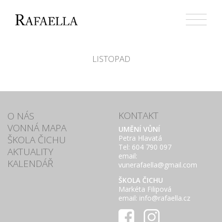
Přejít
k
obsahu
webu
LISTOPAD
KONTAKT
O NÁS
VONNÁ MAPA
UMĚNÍ VŮNÍ
ŠKOLA ČICHU
Petra Hlavatá
Tel: 604 790 097
AKTUALITY
email:
KALENDÁŘ
vunerafaella@gmail.com
ŠKOLA ČICHU
Markéta Filipová
email: info@rafaella.cz